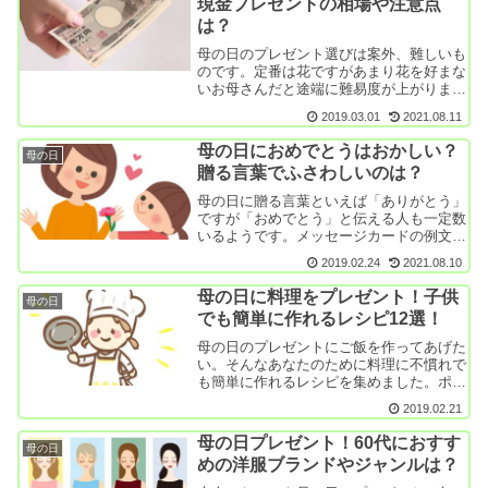
現金プレゼントの相場や注意点
は？
母の日のプレゼント選びは案外、難しいも
のです。定番は花ですがあまり花を好まな
いお母さんだと途端に難易度が上がります
よね。じゃあいっそ、現金をプレゼントし
2019.03.01
2021.08.11
て好きに使ってもらおう。下手にいらない
ものをあげるよりは現金のほうがいいよう
母の日におめでとうはおかしい？
母の日
な気もします...
贈る言葉でふさわしいのは？
母の日に贈る言葉といえば「ありがとう」
ですが「おめでとう」と伝える人も一定数
いるようです。メッセージカードの例文集
に「母の日おめでとう」と紹介されている
2019.02.24
2021.08.10
こともありますね。悪い言葉ではないけど
なんだか不自然なような…。そこで今回は
母の日に料理をプレゼント！子供
母の日
母の日におめ...
でも簡単に作れるレシピ12選！
母の日のプレゼントにご飯を作ってあげた
い。そんなあなたのために料理に不慣れで
も簡単に作れるレシピを集めました。ポイ
ントは凝った料理を無理に作らないこと。
2019.02.21
お母さんの顔を作ろう、みたいなメニュー
は大抵うまくいきません。私も昔グルメ漫
母の日プレゼント！60代におすす
母の日
画に影響され...
めの洋服ブランドやジャンルは？