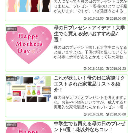
大人になっても母の日のプレゼントは欠か
せません。プレゼント候補のひとつに洋服
があります。ですが、いざ選ぼうとすると
難しいんですよね。自分の服ならすんなり
2018.02.03
2018.05.08
選べるんですが…。母親へのプレゼントに
洋服を考えているあなたのために、おすす
母の日プレゼントアイデア！大学
母の日
め商品やブラ...
生でも買える安いおすすめ品7
選！
母の日のプレゼント探しも大学生にもなる
と迷いますよね。子供の頃と違っていくら
か財布に余裕があるとかえって決め兼ねて
しまいます。かと言ってあまりに高級な物
を贈るほどの予算はない…。そこで、大学
2018.02.02
2019.01.23
生でも手が届くお手頃で素敵な母の日プレ
ゼント候補を...
これが欲しい！母の日に実際リク
母の日
エストされた家電品リストを紹
介！
母の日が近づくとプレゼントを考えますよ
ね。お花や小物もいいですが、成人すると
実用的な家電製品なんかもプレゼント候補
になってきます。実際わたしも大人になっ
2018.02.01
2018.05.08
てから母の日に家電をあげることが多くな
りました。最近では母の方からリクエスト
中学生でも買える母の日のプレゼ
母の日
してきたりも...
ント6選！花以外ならコレ！