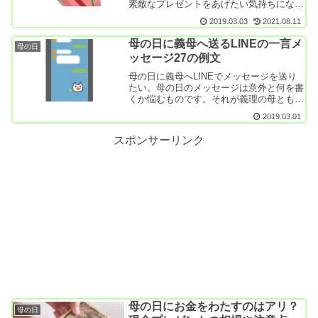
素敵なプレゼントをあげたい気持ちになり
ますよね。でも少ないお小遣いの範囲では
2019.03.03
2021.08.11
豪華なものは用意できません。そこで今回
は低予算でも喜ばれる母の日プレゼントア
母の日に義母へ送るLINEの一言メ
母の日
イデア7つを...
ッセージ27の例文
母の日に義母へLINEでメッセージを送り
たい。母の日のメッセージは意外と何を書
くか悩むものです。それが義理の母ともな
れば一層難しいですよね。しかもLINEで
2019.03.01
送るとなると手紙のような堅苦しい表現は
ふさわしくありません。そこで今回は母の
スポンサーリンク
日に義理...
母の日にお金をわたすのはアリ？
母の日