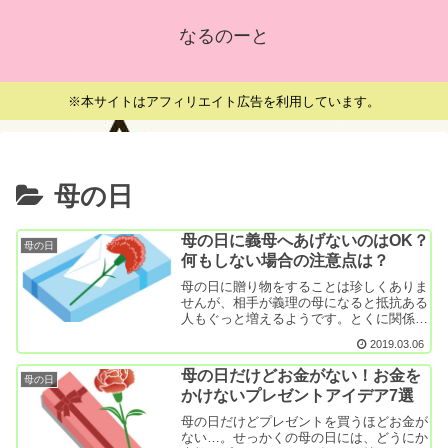
なるのーと
※本サイトはアフィリエイト広告を利用しています。
母の日
母の日に義母へあげないのはOK？
母の日
何もしない場合の注意点は？
母の日に贈り物をすることは珍しくありま
せんが、相手が義理の母になると抵抗ある
人もぐっと増えるようです。とくに関係が
あまり良くないと「なんで私が…」と腹立
2019.03.06
たしい気持ちが湧いてきますよね。かとい
って完全無視するのも何か言われそうでイ
母の日だけどお金がない！お金を
母の日
ヤだ……と悩...
かけないプレゼントアイデア7選
母の日だけどプレゼントを買うほどお金が
ない…。せっかくの母の日には、どうにか