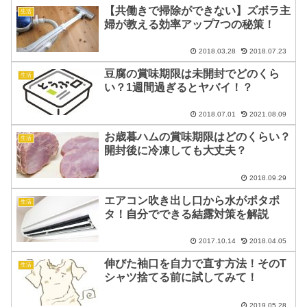
【共働きで掃除ができない】ズボラ主
生活
婦が教える効率アップ7つの秘策！
2018.03.28
2018.07.23
豆腐の賞味期限は未開封でどのくら
生活
い？1週間過ぎるとヤバイ！？
2018.07.01
2021.08.09
お歳暮ハムの賞味期限はどのくらい？
生活
開封後に冷凍しても大丈夫？
2018.09.29
エアコン吹き出し口から水がポタポ
生活
タ！自分でできる結露対策を解説
2017.10.14
2018.04.05
伸びた袖口を自力で直す方法！そのT
生活
シャツ捨てる前に試してみて！
2019.05.28