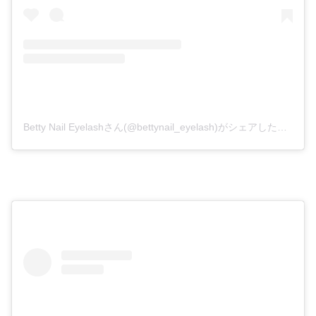
Betty Nail Eyelashさん(@bettynail_eyelash)がシェアした投稿
–
2