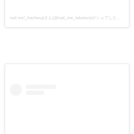
nail me!_hachioujiさん(@nail_me_taketani)がシェアした投稿
–
2