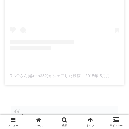
RINOさん(@rino382)がシェアした投稿
–
2015年 5月月1日午前10時04分PDT
爪炙ってみた
メニュー
ホーム
検索
トップ
サイドバー