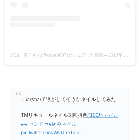
武知 奏子さん(@cana0607)がシェアした投稿
–
2019年 3月月18日午後9時30分PDT
この女の子達がしてそうなネイルしてみた
TMリキュールネイル3 臙脂色
#100均ネイル
#キャンドゥ
#病みネイル
pic.twitter.com/WvIJmx6unT