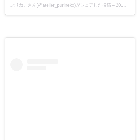
ぷりねこさん(@atelier_purineko)がシェアした投稿
–
2017年10月月11日午後8時50分PDT