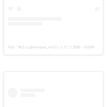
🐰໒꒱· ﾟ絢さん(@envogue_mr)がシェアした投稿
–
2018年 1月月13日午後8時23分PST