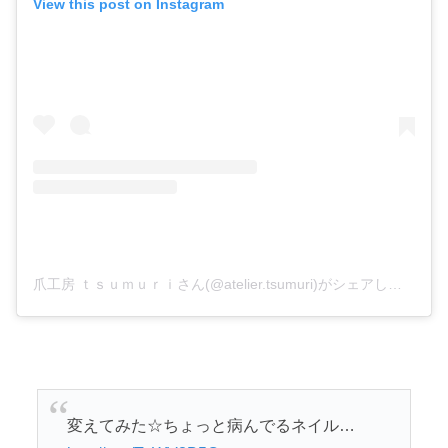
View this post on Instagram
爪工房 ｔｓｕｍｕｒｉさん(@atelier.tsumuri)がシェアした投稿
–
変えてみた☆ちょっと病んでるネイル…