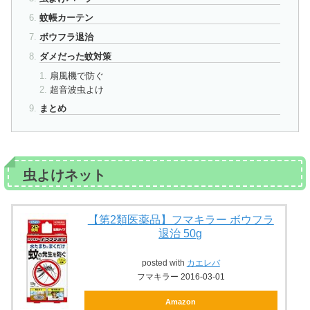
蚊帳カーテン
ボウフラ退治
ダメだった蚊対策
扇風機で防ぐ
超音波虫よけ
まとめ
虫よけネット
【第2類医薬品】フマキラー ボウフラ
退治 50g
posted with
カエレバ
フマキラー 2016-03-01
Amazon