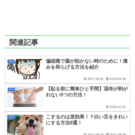
関連記事
偏頭痛で薬が効かない時のために！痛
健康
みを和らげる方法を紹介
2017.09.02
2019.02.26
【貼る前に簡単ひと手間】湿布が剥が
健康
れない5つの方法！
2018.10.01
こするのは逆効果！？白い舌をきれい
健康
にする方法9選！
2017.08.25
2021.08.09