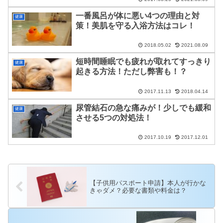
一番風呂が体に悪い4つの理由と対
健康
策！美肌を守る入浴方法はコレ！
2018.05.02
2021.08.09
短時間睡眠でも疲れが取れてすっきり
健康
起きる方法！ただし弊害も！？
2017.11.13
2018.04.14
尿管結石の急な痛みが！少しでも緩和
健康
させる5つの対処法！
2017.10.19
2017.12.01
【子供用パスポート申請】本人が行かな
きゃダメ？必要な書類や料金は？