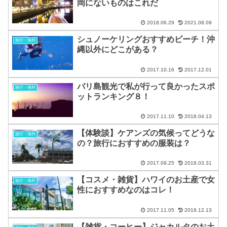
岡にないものはこれだ
2018.06.29
2021.08.09
シュノーケリングおすすめビーチ！沖
旅行・海外
縄以外にどこがある？
2017.10.16
2017.12.01
バリ島観光で私が行って良かったスポ
旅行・海外
ットランキング８！
2017.11.10
2018.04.13
【体験談】ケアンズの気候ってどうな
旅行・海外
の？旅行におすすめの服装は？
2017.09.25
2018.03.31
【コスメ・雑貨】ハワイのお土産で女
旅行・海外
性におすすめなのはコレ！
2017.11.05
2018.12.13
【雑貨・コーヒー】ジャカルタのお土