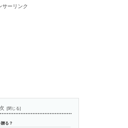
ンサーリンク
次
を贈る？