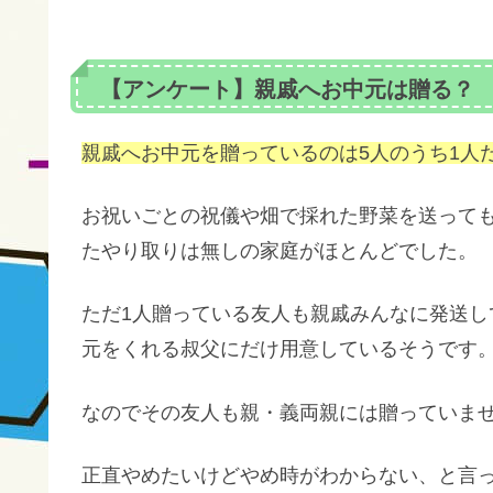
【アンケート】親戚へお中元は贈る？
親戚へお中元を贈っているのは5人のうち1人
お祝いごとの祝儀や畑で採れた野菜を送って
たやり取りは無しの家庭がほとんどでした。
ただ1人贈っている友人も親戚みんなに発送
元をくれる叔父にだけ用意しているそうです
なのでその友人も親・義両親には贈っていま
正直やめたいけどやめ時がわからない、と言