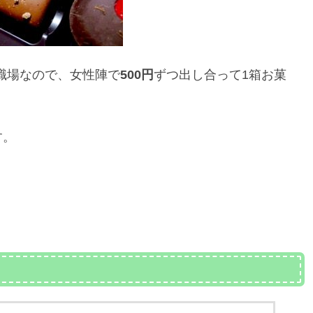
の職場なので、女性陣で
500円
ずつ出し合って1箱お菓
す。