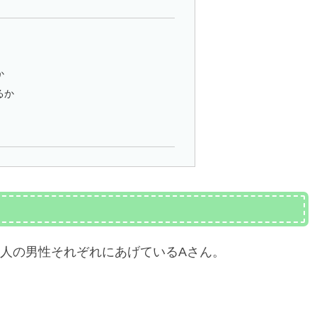
か
るか
5人の男性それぞれにあげているAさん。