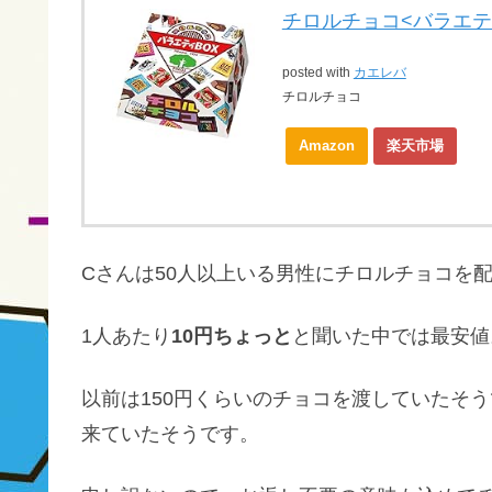
チロルチョコ<バラエティ
posted with
カエレバ
チロルチョコ
Amazon
楽天市場
Cさんは50人以上いる男性にチロルチョコを
1人あたり
10円ちょっと
と聞いた中では最安値
以前は150円くらいのチョコを渡していたそ
来ていたそうです。