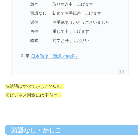
急ぎ
取り急ぎ申し上げます
面識なし
初めてお手紙差し上げます
返信
お手紙ありがとうございました
再信
重ねて申し上げます
略式
前文お許しください
引用
日本郵便「頭語と結語」
※結語はすべてかしこでOK。
※ビジネス用途には不向き。
頭語なし・かしこ