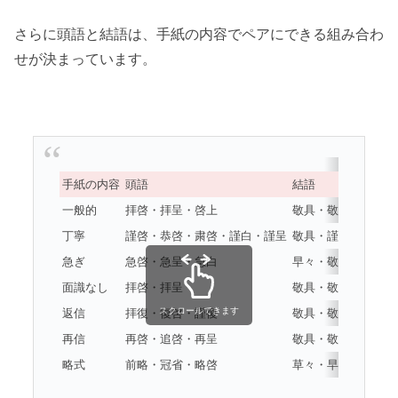
さらに頭語と結語は、手紙の内容でペアにできる組み合わ
せが決まっています。
手紙の内容
頭語
結語
一般的
拝啓・拝呈・啓上
敬具・敬白・拝具・
丁寧
謹啓・恭啓・粛啓・謹白・謹呈
敬具・謹言・謹白・
急ぎ
急啓・急呈・急白
早々・敬具・拝具・
面識なし
拝啓・拝呈
敬具・敬白・拝具・
スクロールできます
返信
拝復・復啓・謹復
敬具・敬白・拝具・
再信
再啓・追啓・再呈
敬具・敬白・拝具・
略式
前略・冠省・略啓
草々・早々・不一・