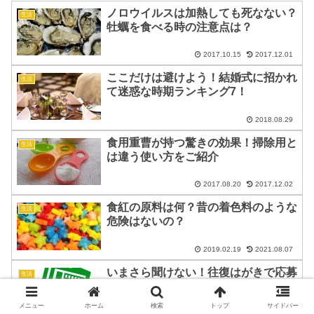
ノロウイルスは加熱しても死なない？
生活
牡蠣を食べる時の注意点は？
2017.10.15
2017.12.01
ここだけは避けよう！結婚式に招かれ
生活
て迷惑な時期ランキング7！
2018.08.29
食用重曹が持つ驚きの効果！掃除用と
生活
は違う使い方をご紹介
2017.08.20
2017.12.02
食紅の原料は何？昔の着色料のような
生活
危険はないの？
2019.02.19
2021.08.07
いまさら聞けない！往復はがきで応募
生活
するときの書き方は？
メニュー
ホーム
検索
トップ
サイドバー