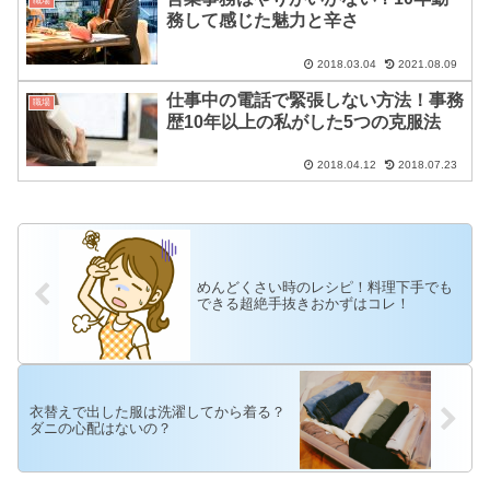
職場
務して感じた魅力と辛さ
2018.03.04
2021.08.09
仕事中の電話で緊張しない方法！事務
職場
歴10年以上の私がした5つの克服法
2018.04.12
2018.07.23
めんどくさい時のレシピ！料理下手でも
できる超絶手抜きおかずはコレ！
衣替えで出した服は洗濯してから着る？
ダニの心配はないの？