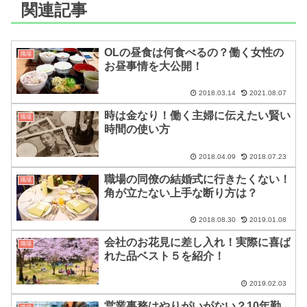
関連記事
OLの昼食は何食べるの？働く女性の
職場
お昼事情を大公開！
2018.03.14
2021.08.07
時は金なり！働く主婦に伝えたい賢い
職場
時間の使い方
2018.04.09
2018.07.23
職場の同僚の結婚式に行きたくない！
職場
角が立たない上手な断り方は？
2018.08.30
2019.01.08
会社のお花見に差し入れ！実際に喜ば
職場
れた品ベスト５を紹介！
2019.02.03
営業事務はやりがいがない？10年勤