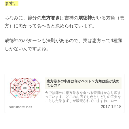
ます。
ちなみに、節分の
恵方巻き
は吉神の
歳徳神
がいる方角（恵
方）に向かって食べると決められています。
歳徳神のパターンも法則があるので、実は恵方って4種類
しかないんですよね。
恵方巻きの中身は何がベスト？方角は誰が決め
てるの？
今では節分に恵方巻きを食べる習慣はかなり広ま
っています。どこのお店でも色とりどりの工夫を
こらした巻きずしが販売されていますね。ロール
ケーキまで恵方巻きとして売られたりしていま
2017.12.18
narunote.net
す。ですが、元をたどると恵方巻きの具には何が
ふさわしいのでしょう？...