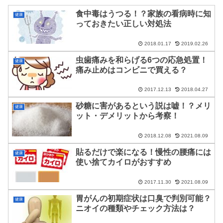
食中毒はうつる！？家族の看病時に知
健康
っておきたい正しい対処法
2018.01.17
2019.02.26
虫歯痛みを和らげる6つの応急処置！
健康
痛み止めはコンビニで買える？
2017.12.13
2018.04.27
砂糖に害があるという説は嘘！？メリ
健康
ット・デメリットから考察！
2018.12.08
2021.08.09
貼るだけで楽になる！慢性の腰痛には
健康
使い捨てカイロがおすすめ
2017.11.30
2021.08.09
胃がんの初期症状は口臭で判別可能？
健康
ニオイの種類やチェック方法は？