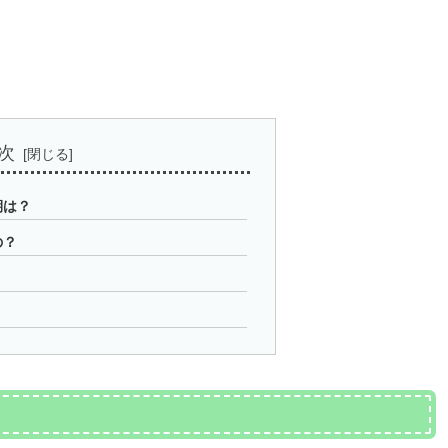
次
期は？
の？