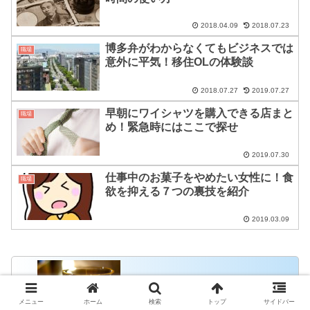
2018.04.09
2018.07.23
博多弁がわからなくてもビジネスでは
職場
意外に平気！移住OLの体験談
2018.07.27
2019.07.27
早朝にワイシャツを購入できる店まと
職場
め！緊急時にはここで探せ
2019.07.30
仕事中のお菓子をやめたい女性に！食
職場
欲を抑える７つの裏技を紹介
2019.03.09
養命酒は下戸でも大丈夫？飲みやすくす
メニュー
ホーム
検索
トップ
サイドバー
るアレンジ方法も紹介！