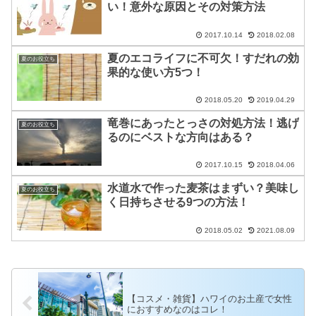
い！意外な原因とその対策方法
2017.10.14
2018.02.08
夏のエコライフに不可欠！すだれの効
夏のお役立ち
果的な使い方5つ！
2018.05.20
2019.04.29
竜巻にあったとっさの対処方法！逃げ
夏のお役立ち
るのにベストな方向はある？
2017.10.15
2018.04.06
水道水で作った麦茶はまずい？美味し
夏のお役立ち
く日持ちさせる9つの方法！
2018.05.02
2021.08.09
【コスメ・雑貨】ハワイのお土産で女性
におすすめなのはコレ！