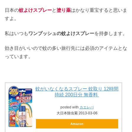
日本の
蚊よけスプレー
と
塗り薬
はかなり重宝すると思いま
すよ。
私はいつも
ワンプッシュの蚊よけスプレー
を持参します。
効き目がいいので蚊の多い旅行先には必須のアイテムとな
っています。
蚊がいなくなるスプレー 蚊取り 12時間
持続 200日分 無香料
posted with
カエレバ
大日本除虫菊 2013-03-06
Amazon