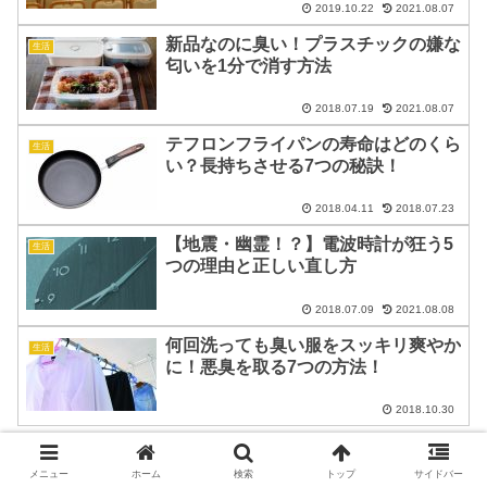
2019.10.22
2021.08.07
新品なのに臭い！プラスチックの嫌な
生活
匂いを1分で消す方法
2018.07.19
2021.08.07
テフロンフライパンの寿命はどのくら
生活
い？長持ちさせる7つの秘訣！
2018.04.11
2018.07.23
【地震・幽霊！？】電波時計が狂う5
生活
つの理由と正しい直し方
2018.07.09
2021.08.08
何回洗っても臭い服をスッキリ爽やか
生活
に！悪臭を取る7つの方法！
2018.10.30
メニュー
ホーム
検索
トップ
サイドバー