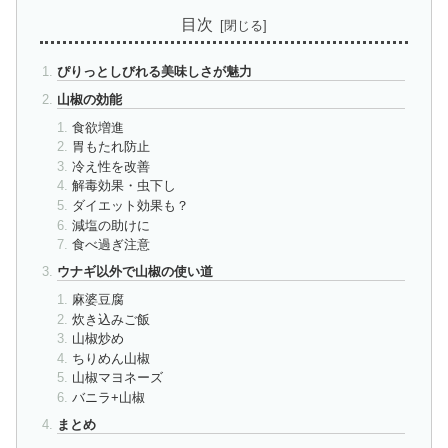
目次
ぴりっとしびれる美味しさが魅力
山椒の効能
食欲増進
胃もたれ防止
冷え性を改善
解毒効果・虫下し
ダイエット効果も？
減塩の助けに
食べ過ぎ注意
ウナギ以外で山椒の使い道
麻婆豆腐
炊き込みご飯
山椒炒め
ちりめん山椒
山椒マヨネーズ
バニラ+山椒
まとめ