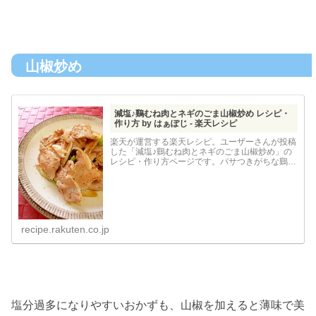
山椒炒め
減塩♪鷄むね肉とネギのごま山椒炒め レシピ・
作り方 by はぁぽじ - 楽天レシピ
楽天が運営する楽天レシピ。ユーザーさんが投稿
した「減塩♪鷄むね肉とネギのごま山椒炒め」の
レシピ・作り方ページです。パサつきがちな鷄む
ね肉ですが多めの長ネギと一緒に焼くのでしっと
り仕上がります。仕上げに加える薬味がアクセン
ト♪フライパンひとつ...
recipe.rakuten.co.jp
塩分過多になりやすいおかずも、山椒を加えると薄味で美