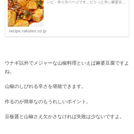
シピ・作り方ページです。ピリっと辛い麻婆豆腐
♪ご飯にかけて麻婆丼にしても（*^_^*）詳細な材
料や調理時間、みんなのつくレポも！
recipe.rakuten.co.jp
ウナギ以外でメジャーな山椒料理といえば麻婆豆腐ですよ
ね。
山椒のしびれる辛さを堪能できます。
作るのが簡単なのもうれしいポイント。
豆板醤と山椒さえ欠かさなければ失敗は少ないですよ。