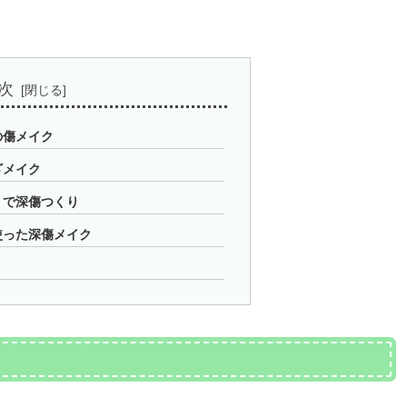
次
の傷メイク
ざメイク
りで深傷つくり
使った深傷メイク