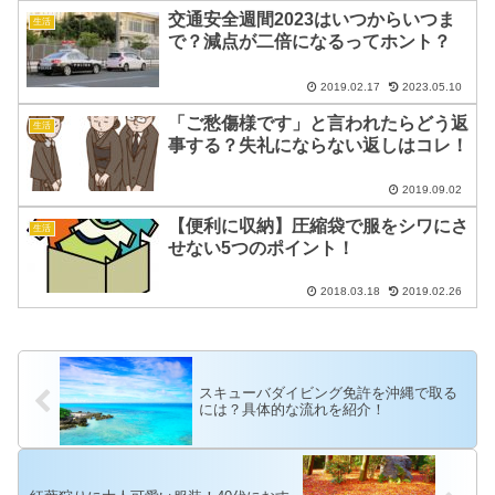
交通安全週間2023はいつからいつま
生活
で？減点が二倍になるってホント？
2019.02.17
2023.05.10
「ご愁傷様です」と言われたらどう返
生活
事する？失礼にならない返しはコレ！
2019.09.02
【便利に収納】圧縮袋で服をシワにさ
生活
せない5つのポイント！
2018.03.18
2019.02.26
スキューバダイビング免許を沖縄で取る
には？具体的な流れを紹介！