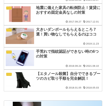
地震に備えた家具の転倒防止！賃貸に
生活
おすすめ固定金具なしの対策
2017.09.27
2017.12.01
大きいダンボールもらえるところ７
生活
選！買い物なしでもらえるのはココ
2019.11.23
手荒れで指紋認証ができない時の6つ
生活
の対策
2019.09.24
2021.08.10
【エタノール殺菌】自分でできるブー
生活
ツのカビ取り手順を完全解説！
2018.01.05
2018.05.03