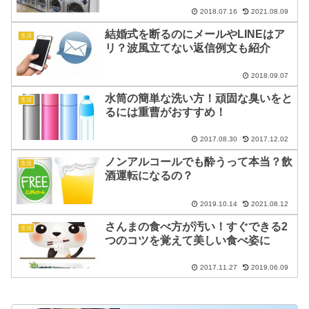
2018.07.16
2021.08.09
結婚式を断るのにメールやLINEはア
生活
リ？波風立てない返信例文も紹介
2018.09.07
水筒の簡単な洗い方！頑固な臭いをと
生活
るには重曹がおすすめ！
2017.08.30
2017.12.02
ノンアルコールでも酔うって本当？飲
生活
酒運転になるの？
2019.10.14
2021.08.12
さんまの食べ方が汚い！すぐできる2
生活
つのコツを覚えて美しい食べ姿に
2017.11.27
2019.06.09